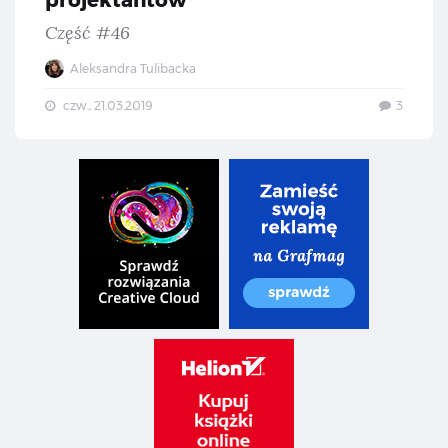
projektantów
Część #46
Aleksandra Tulibacka
czw., 21.03.2019
3