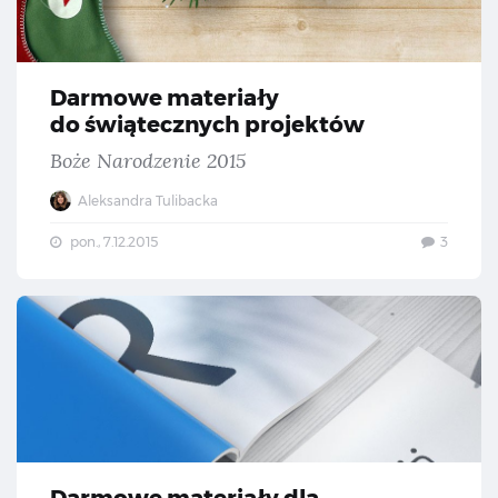
Darmowe materiały
do świątecznych projektów
Boże Narodzenie 2015
Aleksandra Tulibacka
pon., 7.12.2015
3
Da