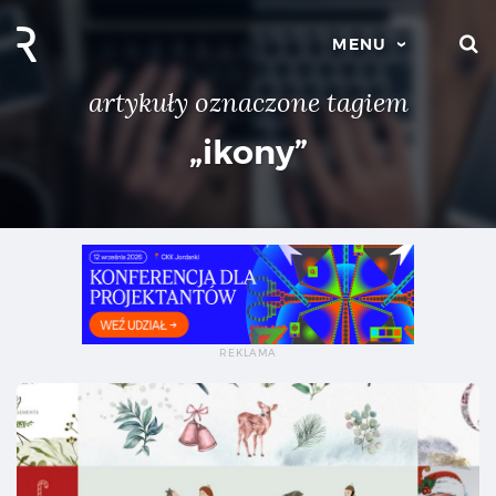
S
MENU
artykuły oznaczone tagiem
„ikony”
Da