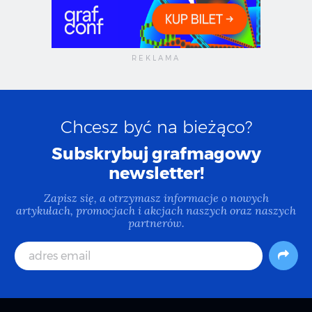
Chcesz być na bieżąco?
Subskrybuj grafmagowy
newsletter!
Zapisz się, a otrzymasz informacje o nowych
artykułach, promocjach i akcjach naszych oraz naszych
partnerów.