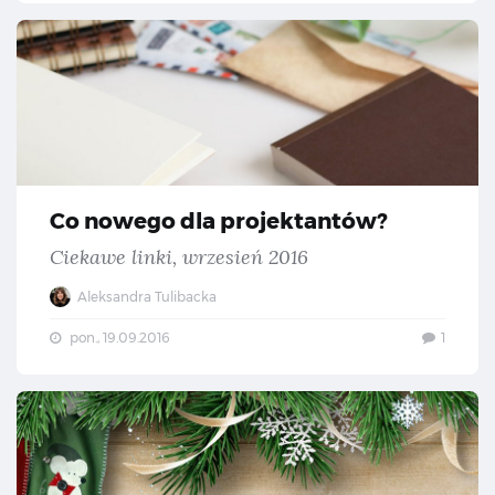
Co 
Co nowego dla projektantów?
Ciekawe linki, wrzesień 2016
Aleksandra Tulibacka
pon., 19.09.2016
1
Da