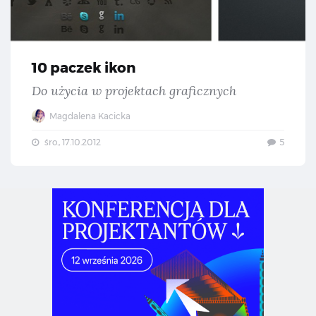
10 paczek ikon
Do użycia w projektach graficznych
Magdalena Kacicka
śro., 17.10.2012
5