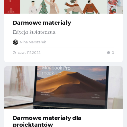
Darmowe materiały
Edycja świąteczna
Nina Marszałek
czw., 1.12.2022
0
Da
Darmowe materiały dla
projektantów