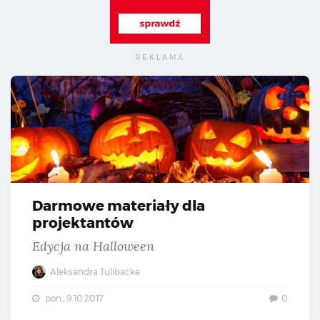
Dar
Darmowe materiały dla
projektantów
Edycja na Halloween
Aleksandra Tulibacka
pon., 9.10.2017
0