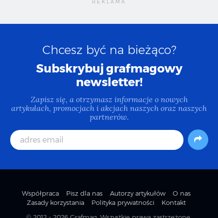
Chcesz być na bieżąco?
Subskrybuj grafmagowy
newsletter!
Zapisz się, a otrzymasz informacje o nowych
artykułach, promocjach i akcjach naszych oraz naszych
partnerów.
Współpraca
Pisz dla nas
Autorzy artykułów
O nas
Zasady korzystania
Polityka prywatności
Kontakt
© 2012 - 2026
Grafmag
. Wszystkie prawa zastrzeżone.