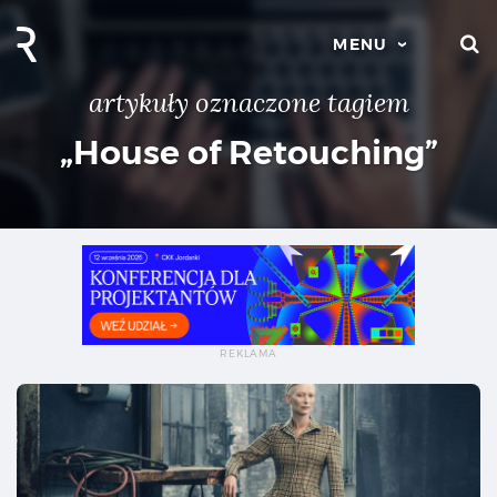
S
MENU
artykuły oznaczone tagiem
„House of Retouching”
Sek