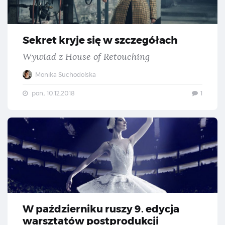
Sekret kryje się w szczegółach
Wywiad z House of Retouching
Monika Suchodolska
pon., 10.12.2018
1
W 
W październiku ruszy 9. edycja
warsztatów postprodukcji