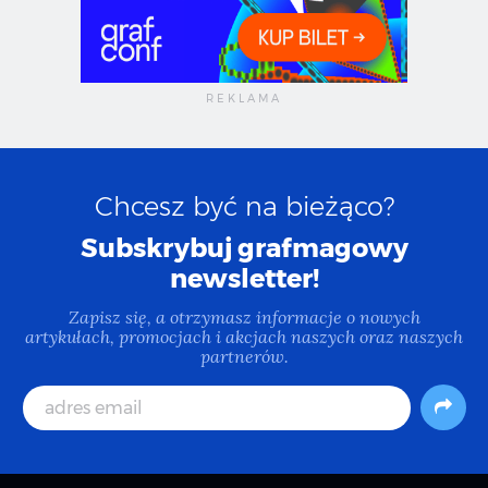
Chcesz być na bieżąco?
Subskrybuj grafmagowy
newsletter!
Zapisz się, a otrzymasz informacje o nowych
artykułach, promocjach i akcjach naszych oraz naszych
partnerów.