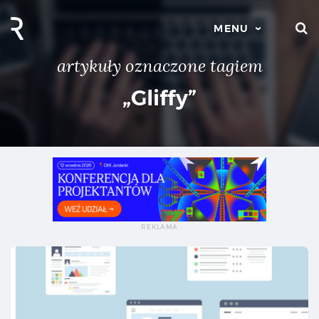
S
MENU
artykuły oznaczone tagiem
„Gliffy”
W 