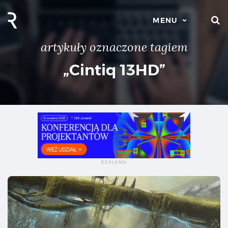
S
MENU
artykuły oznaczone tagiem
„Cintiq 13HD”
Ci