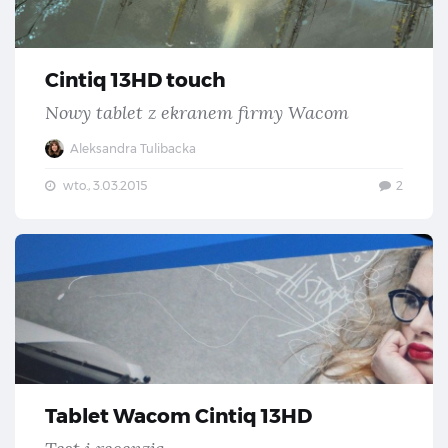
Cintiq 13HD touch
Nowy tablet z ekranem firmy Wacom
Aleksandra Tulibacka
wto., 3.03.2015
2
Tab
Tablet Wacom Cintiq 13HD