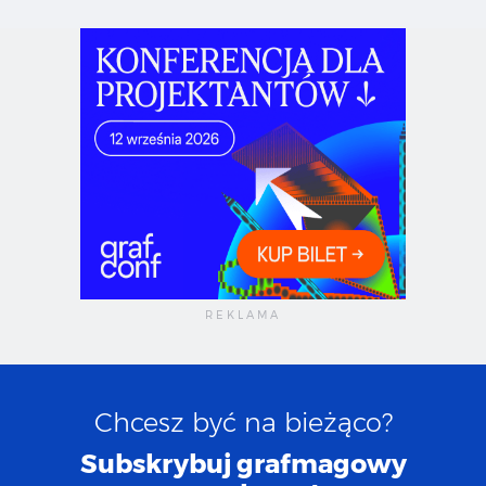
Chcesz być na bieżąco?
Subskrybuj grafmagowy