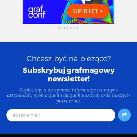
Chcesz być na bieżąco?
Subskrybuj grafmagowy
newsletter!
Zapisz się, a otrzymasz informacje o nowych
artykułach, promocjach i akcjach naszych oraz naszych
partnerów.