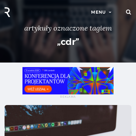
S
MENU
artykuły oznaczone tagiem
„cdr”
Wek