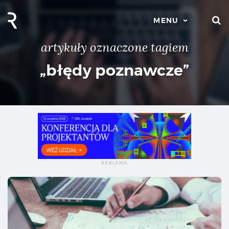
S
MENU
artykuły oznaczone tagiem
„błędy poznawcze”
Błę