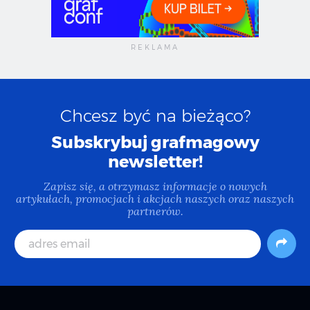
Chcesz być na bieżąco?
Subskrybuj grafmagowy
newsletter!
Zapisz się, a otrzymasz informacje o nowych
artykułach, promocjach i akcjach naszych oraz naszych
partnerów.