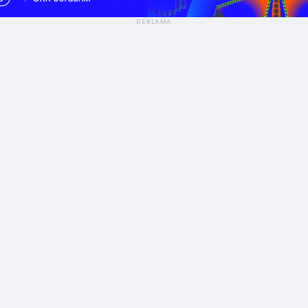
dna seria, dwa style pracy — Jak ProArt P16 i PX13 wpisują się w codzienność projektantów?