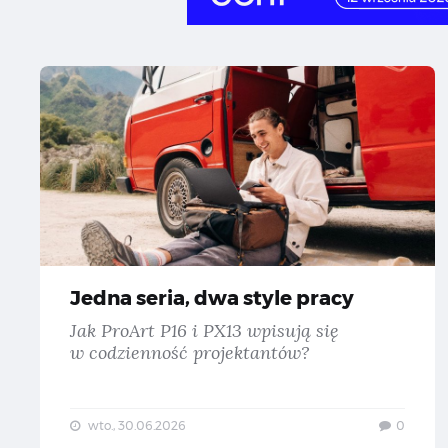
Je
Jedna seria, dwa style pracy
Jak ProArt P16 i PX13 wpisują się
w codzienność projektantów?
wto., 30.06.2026
0