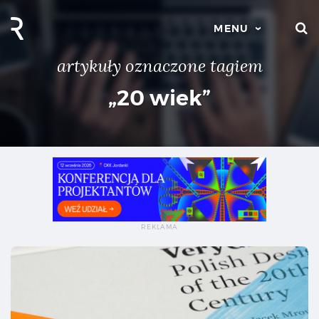
S
MENU
artykuły oznaczone tagiem
„20 wiek”
Ver