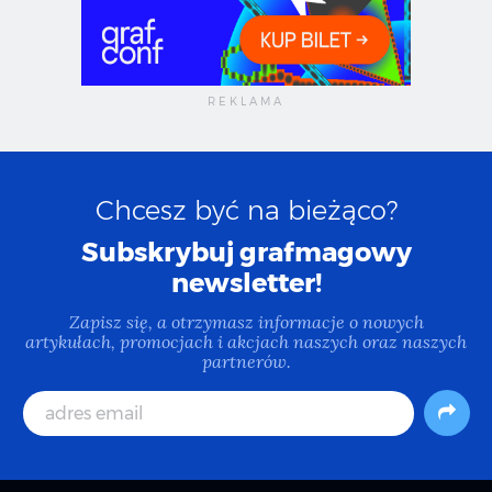
Chcesz być na bieżąco?
Subskrybuj grafmagowy
newsletter!
Zapisz się, a otrzymasz informacje o nowych
artykułach, promocjach i akcjach naszych oraz naszych
partnerów.