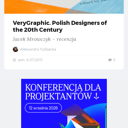
VeryGraphic. Polish Designers of
the 20th Century
Jacek Mrowczyk – recenzja
Aleksandra Tulibacka
pon., 6.07.2015
5