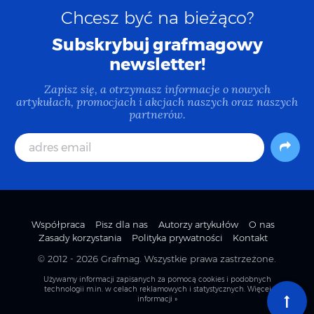
Chcesz być na bieżąco?
Subskrybuj grafmagowy
newsletter!
Zapisz się, a otrzymasz informacje o nowych
artykułach, promocjach i akcjach naszych oraz naszych
partnerów.
Współpraca
Pisz dla nas
Autorzy artykułów
O nas
Zasady korzystania
Polityka prywatności
Kontakt
© 2012 - 2026
Grafmag
. Wszystkie prawa zastrzeżone.
Używamy informacji zapisanych za pomocą cookies i podobnych
technologii m.in. w celach reklamowych i statystycznych.
Więcej
informacji »