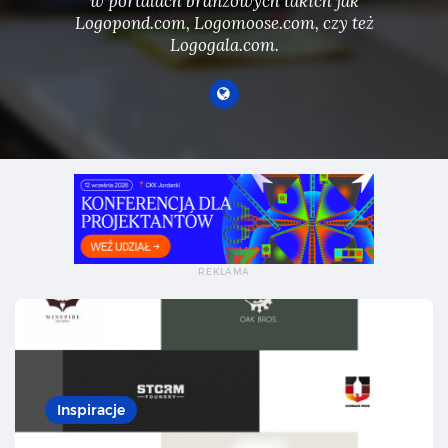
w portalach branżowych takich jak
Logopond.com, Logomoose.com, czy też
Logogala.com.
Ne
Inspiracje