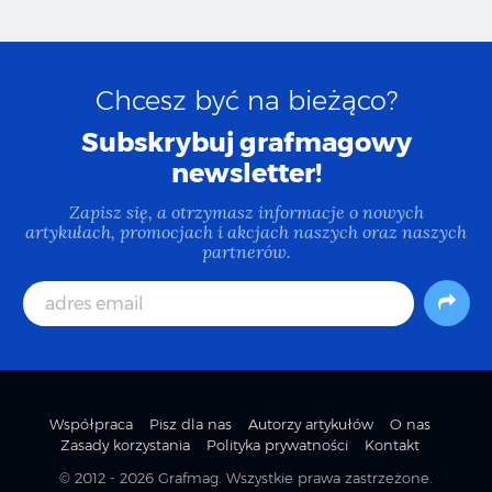
Chcesz być na bieżąco?
Subskrybuj grafmagowy
newsletter!
Zapisz się, a otrzymasz informacje o nowych
artykułach, promocjach i akcjach naszych oraz naszych
partnerów.
Współpraca
Pisz dla nas
Autorzy artykułów
O nas
Zasady korzystania
Polityka prywatności
Kontakt
© 2012 - 2026
Grafmag
. Wszystkie prawa zastrzeżone.