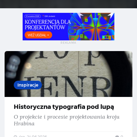
His
Inspiracje
Historyczna typografia pod lupą
O projekcie i procesie projektowania kroju
Hrabina
śro., 24.06.2026
0