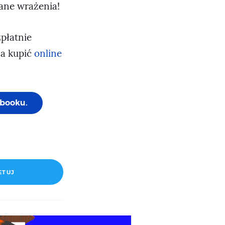
iane wrażenia!
płatnie
na kupić
online
booku.
ETUJ