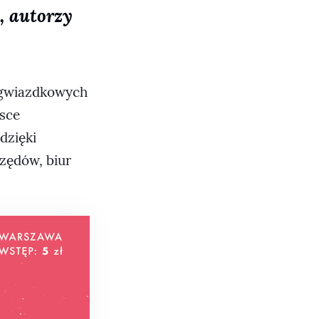
u, autorzy
w gwiazdkowych
lsce
dzięki
zędów, biur