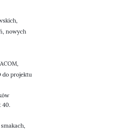
wskich,
ań, nowych
 WACOM,
 do projektu
ików
 40.
 smakach,