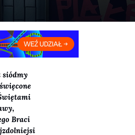
z siódmy
oświęcone
 Świętami
awy,
go Braci
jzdolniejsi