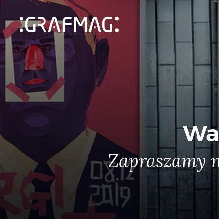
War
Zapraszamy n