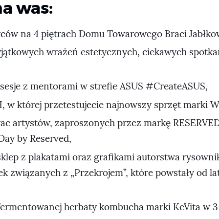
a was:
ców na 4 piętrach Domu Towarowego Braci Jabłko
yjątkowych wrażeń estetycznych, ciekawych spotk
,
 sesje z mentorami w strefie ASUS #CreateASUS,
, w której przetestujecie najnowszy sprzęt marki
prac artystów, zaproszonych przez markę RESERVED
 Day by Reserved,
klep z plakatami oraz grafikami autorstwa rysown
ek związanych z „Przekrojem”, które powstały od lat
 fermentowanej herbaty kombucha marki KeVita w 3