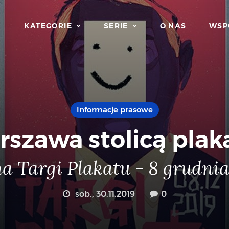
KATEGORIE
SERIE
O NAS
WSP
Informacje prasowe
szawa stolicą plak
a Targi Plakatu - 8 grudni
sob., 30.11.2019
0