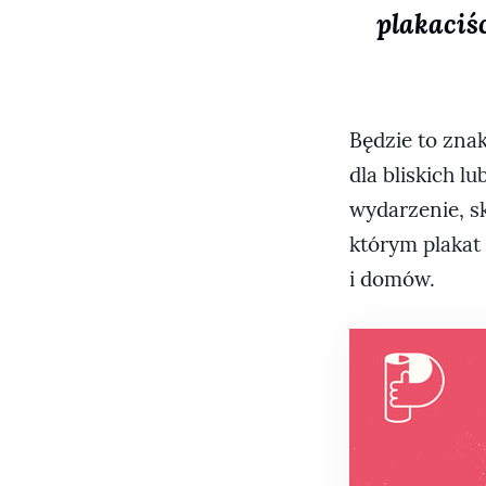
plakaciśc
Będzie to zna
dla bliskich l
wydarzenie, sk
którym plakat
i domów.