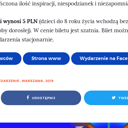
ńczona ilość inspiracji, niespodzianek i niezapomn
i wynosi 5 PLN
(dzieci do 8 roku życia wchodzą bez
by dorosłej). W cenie biletu jest szatnia. Bilet moż
arzenia stacjonarnie.
awców
Strona www
Wydarzenie na Face
DARZENIE
,
WARSZAWA
,
2019
UDOSTĘPNIJ
TWE