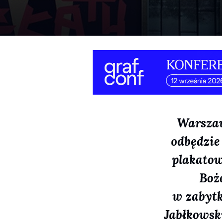
Warszaw
odbędzie
plakatow
Boż
w zabyt
Jabłkowski