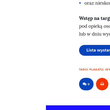
oraz niesko
Wstęp na targ
pod opieką oso
lub w dniu wyd
Lista wyst
TARGI PLAKATU
,
WY
0