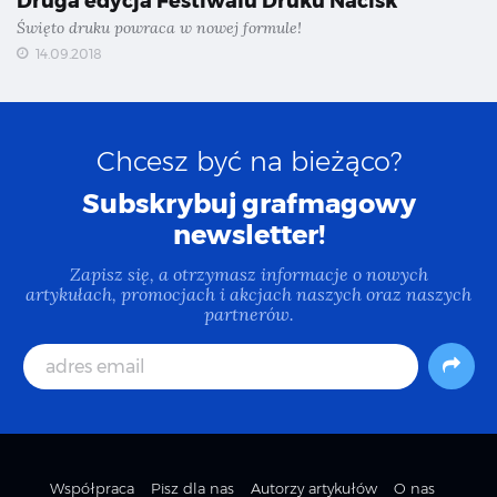
Druga edycja Festiwalu Druku Nacisk
Święto druku powraca w nowej formule!
14.09.2018
Chcesz być na bieżąco?
Subskrybuj grafmagowy
newsletter!
Zapisz się, a otrzymasz informacje o nowych
artykułach, promocjach i akcjach naszych oraz naszych
partnerów.
Współpraca
Pisz dla nas
Autorzy artykułów
O nas