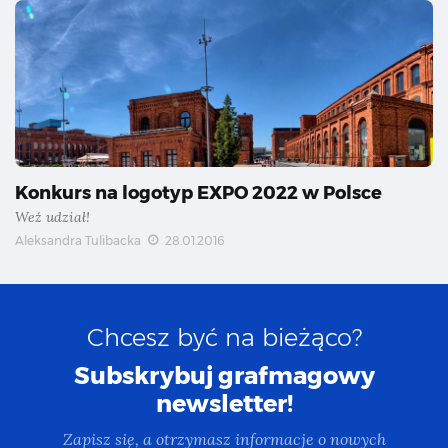
Konkurs na logotyp EXPO 2022 w Polsce
Weź udział!
Aleksandra Tulibacka
28.01.2016
Chcesz być na bieżąco?
Subskrybuj grafmagowy
newsletter!
Zapisz się, a otrzymasz informacje o nowych