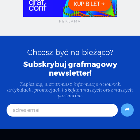
Chcesz być na bieżąco?
Subskrybuj grafmagowy
newsletter!
Zapisz się, a otrzymasz informacje o nowych
artykułach, promocjach i akcjach naszych oraz naszych
partnerów.