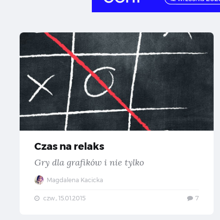
Cz
Czas na relaks
Gry dla grafików i nie tylko
Magdalena Kacicka
czw., 15.01.2015
7