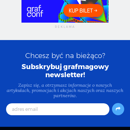
Chcesz być na bieżąco?
Subskrybuj grafmagowy
newsletter!
Zapisz się, a otrzymasz informacje o nowych
artykułach, promocjach i akcjach naszych oraz naszych
partnerów.