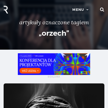
S
MENU
artykuły oznaczone tagiem
„orzech”
Jak