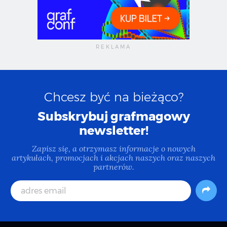
Chcesz być na bieżąco?
Subskrybuj grafmagowy
newsletter!
Zapisz się, a otrzymasz informacje o nowych
artykułach, promocjach i akcjach naszych oraz naszych
partnerów.