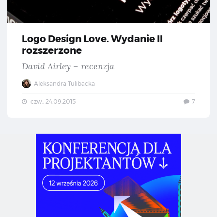
Logo Design Love. Wydanie II
rozszerzone
David Airley – recenzja
Aleksandra Tulibacka
czw., 24.09.2015
7