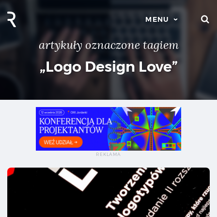
S
MENU
artykuły oznaczone tagiem
„Logo Design Love”
Log