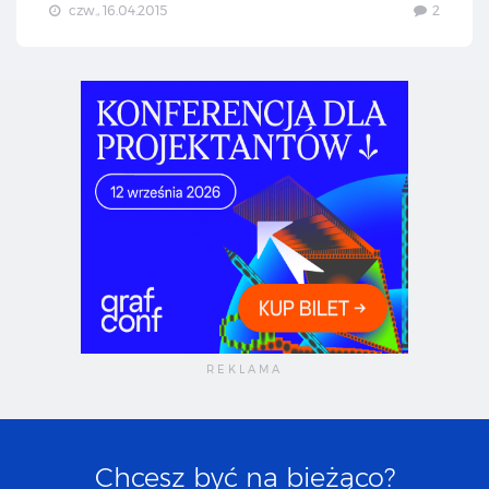
czw., 16.04.2015
2
Chcesz być na bieżąco?