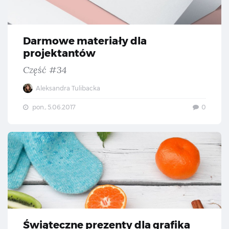
Darmowe materiały dla
projektantów
Część #34
Aleksandra Tulibacka
pon., 5.06.2017
0
Świ
Świąteczne prezenty dla grafika