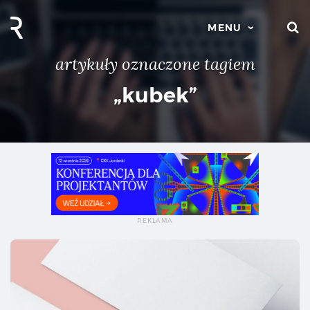
S
MENU
artykuły oznaczone tagiem
„kubek”
Da