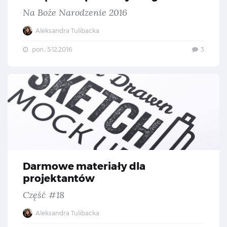
Na Boże Narodzenie 2016
Aleksandra Tulibacka
pon., 5.12.2016
3
Da
Darmowe materiały dla
projektantów
Część #18
Aleksandra Tulibacka