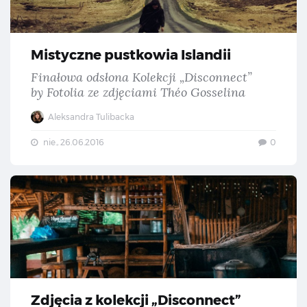
Mistyczne pustkowia Islandii
Finałowa odsłona Kolekcji „Disconnect”
by Fotolia ze zdjęciami Théo Gosselina
Aleksandra Tulibacka
nie., 26.06.2016
0
Zdj
Zdjęcia z kolekcji „Disconnect”