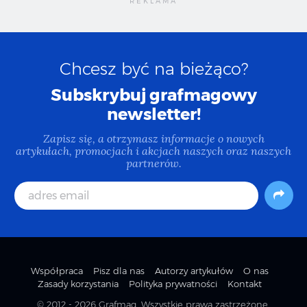
Chcesz być na bieżąco?
Subskrybuj grafmagowy
newsletter!
Zapisz się, a otrzymasz informacje o nowych
artykułach, promocjach i akcjach naszych oraz naszych
partnerów.
Współpraca
Pisz dla nas
Autorzy artykułów
O nas
Zasady korzystania
Polityka prywatności
Kontakt
© 2012 - 2026
Grafmag
. Wszystkie prawa zastrzeżone.