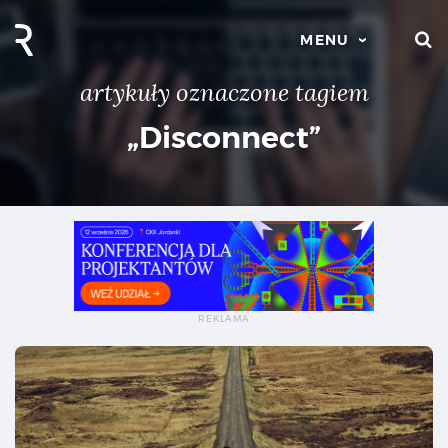
S
MENU
artykuły oznaczone tagiem
„Disconnect”
Mis