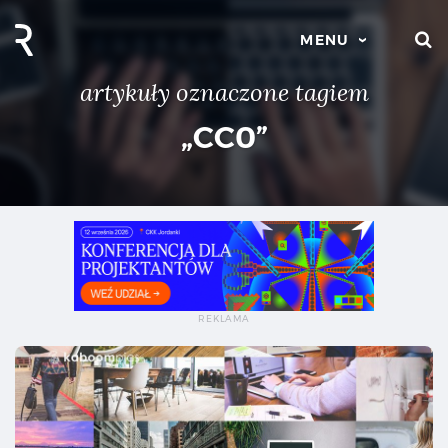
S
MENU
artykuły oznaczone tagiem
„CC0”
Ban