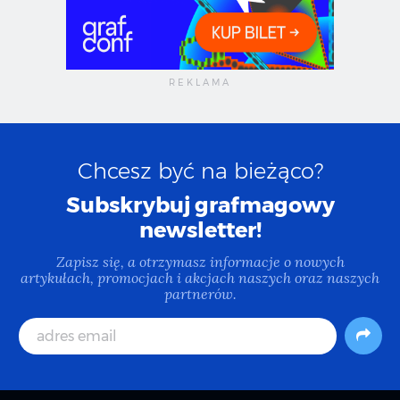
Chcesz być na bieżąco?
Subskrybuj grafmagowy
newsletter!
Zapisz się, a otrzymasz informacje o nowych
artykułach, promocjach i akcjach naszych oraz naszych
partnerów.