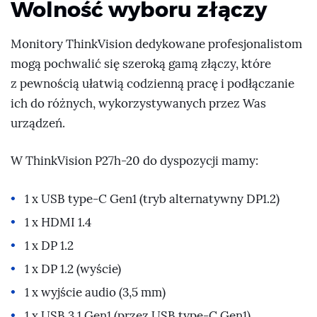
Wolność wyboru złączy
Monitory ThinkVision dedykowane profesjonalistom
mogą pochwalić się szeroką gamą złączy, które
z pewnością ułatwią codzienną pracę i podłączanie
ich do różnych, wykorzystywanych przez Was
urządzeń.
W ThinkVision P27h-20 do dyspozycji mamy:
1 x USB type-C Gen1 (tryb alternatywny DP1.2)
1 x HDMI 1.4
1 x DP 1.2
1 x DP 1.2 (wyście)
1 x wyjście audio (3,5 mm)
1 x USB 3.1 Gen1 (przez USB type-C Gen1)