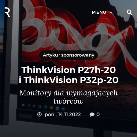
S
MENU
Artykuł sponsorowany
ThinkVision P27h-20
i ThinkVision P32p-20
Monitory dla wymagających
twórców
pon., 14.11.2022
0