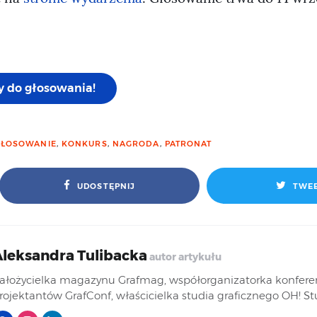
 do głosowania!
GŁOSOWANIE
,
KONKURS
,
NAGRODA
,
PATRONAT
UDOSTĘPNIJ
TWEE
leksandra Tulibacka
autor artykułu
ałożycielka magazynu Grafmag, współorganizatorka konferen
rojektantów GrafConf, właścicielka studia graficznego OH! St