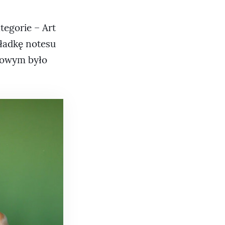
tegorie – Art
kładkę notesu
sowym było