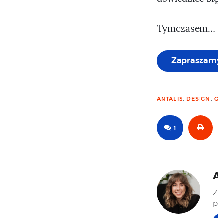
Tymczasem…
Zapraszamy
ANTALIS
,
DESIGN
,
1
A
Z
p