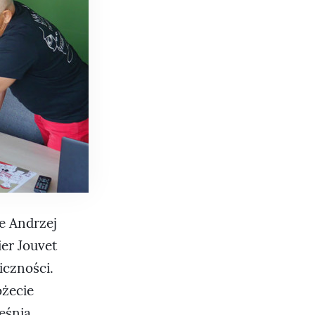
e Andrzej
er Jouvet
iczności.
ożecie
eśnia.