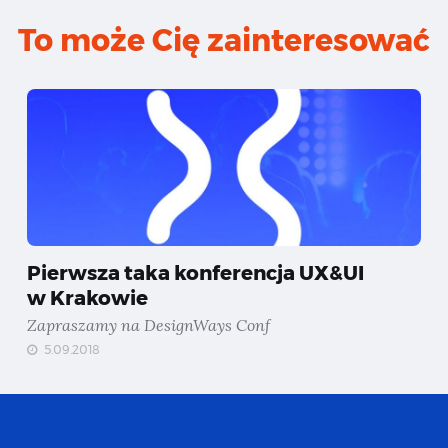
To może Cię zainteresować
Pierwsza taka konferencja UX&UI
w Krakowie
Zapraszamy na DesignWays Conf
5.09.2018