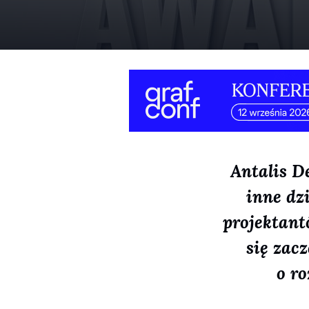
Antalis D
inne dz
projektant
się zac
o r