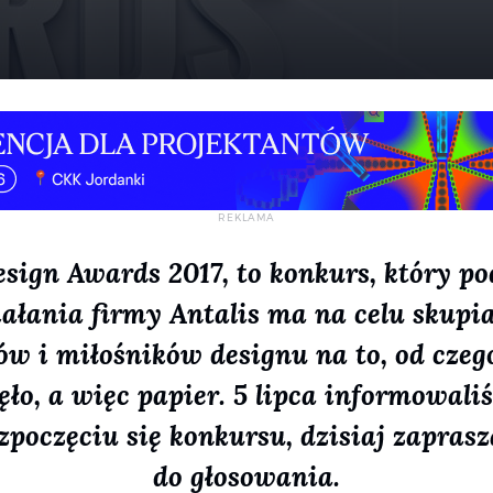
esign Awards 2017, to konkurs, który po
iałania firmy Antalis ma na celu skupi
ów i miłośników designu na to, od czeg
zęło, a więc papier. 5 lipca informowal
ozpoczęciu się konkursu, dzisiaj zapras
do głosowania.