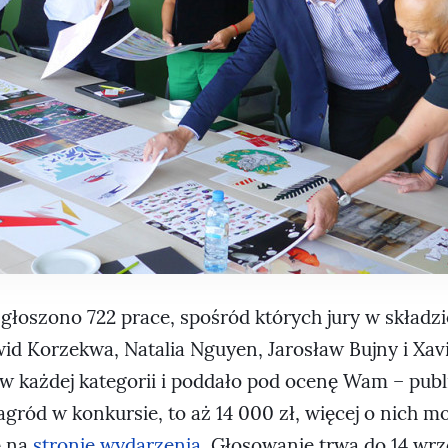
głoszono 722 prace, spośród których jury w składzi
id Korzekwa, Natalia Nguyen, Jarosław Bujny i Xavi
 w każdej kategorii i poddało pod ocenę Wam – publ
gród w konkursie, to aż 14 000 zł, więcej o nich m
ę na
stronie wydarzenia
. Głosowanie trwa do 14 wrz