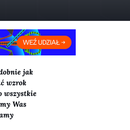
dobnie jak
ać wzrok
o wszystkie
iśmy Was
zamy