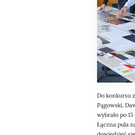
Do konkursu z
Pągowski, Daw
wybrało po 15
Łączna pula na
dowiedzieć si