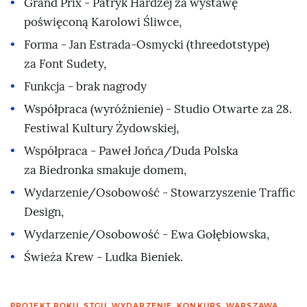
Grand Prix - Patryk Hardzej za wystawę
poświęconą Karolowi Śliwce,
Forma - Jan Estrada-Osmycki (threedotstype)
za Font Sudety,
Funkcja - brak nagrody
Współpraca (wyróżnienie) - Studio Otwarte za 28.
Festiwal Kultury Żydowskiej,
Współpraca - Paweł Jońca/Duda Polska
za Biedronka smakuje domem,
Wydarzenie/Osobowość - Stowarzyszenie Traffic
Design,
Wydarzenie/Osobowość - Ewa Gołębiowska,
Świeża Krew - Ludka Bieniek.
PROJEKT ROKU
,
STGU
,
WYDARZENIE
,
KONKURS
,
WARSZAWA
,