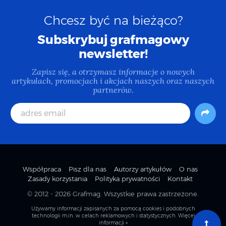
Chcesz być na bieżąco?
Subskrybuj grafmagowy
newsletter!
Zapisz się, a otrzymasz informacje o nowych
artykułach, promocjach i akcjach naszych oraz naszych
partnerów.
Współpraca
Pisz dla nas
Autorzy artykułów
O nas
Zasady korzystania
Polityka prywatności
Kontakt
© 2012 - 2026
Grafmag
. Wszystkie prawa zastrzeżone.
Używamy informacji zapisanych za pomocą cookies i podobnych
technologii m.in. w celach reklamowych i statystycznych.
Więcej
informacji »