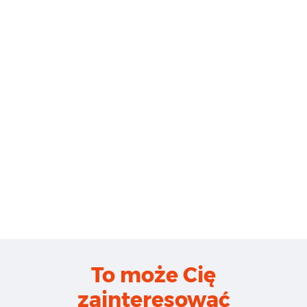
To może Cię
zainteresować