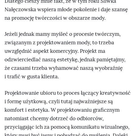
Dlatego cieszy mnie fakt, że w tym roku Śliwka
Nałęczowska wspiera młode pokolenie i daje szansę
na promocję twórczości w obszarze mody.
Jeżeli jednak mamy myśleć o procesie twórczym,
związanym z projektowaniem mody, to trzeba
uwzględnić aspekt komercyjny. Projekt ma
odzwierciedlać naszą estetykę, jednak pamiętajmy,
że czasami trzeba wyhamować naszą wyobraźnię
i trafić w gusta klienta.
Projektowanie ubioru to proces łączący kreatywność
i formę użytkową, czyli tutaj najważniejsze są
komfort i estetyka. W projektowaniu graficznym
natomiast chcemy dotrzeć do odbiorców,
przyciągając ich za pomocą komunikatu wizualnego,
który musi być jasny i pobudzać do myślenia. Daleki