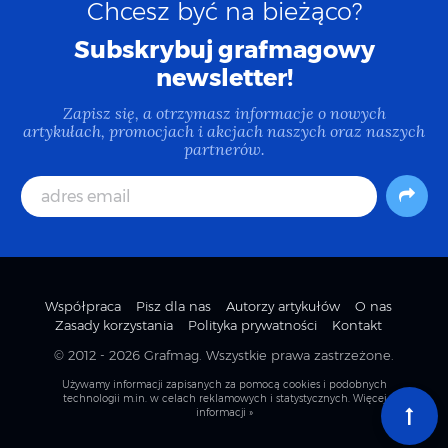
Chcesz być na bieżąco?
Subskrybuj grafmagowy
newsletter!
Zapisz się, a otrzymasz informacje o nowych
artykułach, promocjach i akcjach naszych oraz naszych
partnerów.
Współpraca
Pisz dla nas
Autorzy artykułów
O nas
Zasady korzystania
Polityka prywatności
Kontakt
© 2012 - 2026
Grafmag
. Wszystkie prawa zastrzeżone.
Używamy informacji zapisanych za pomocą cookies i podobnych
technologii m.in. w celach reklamowych i statystycznych.
Więcej
informacji »