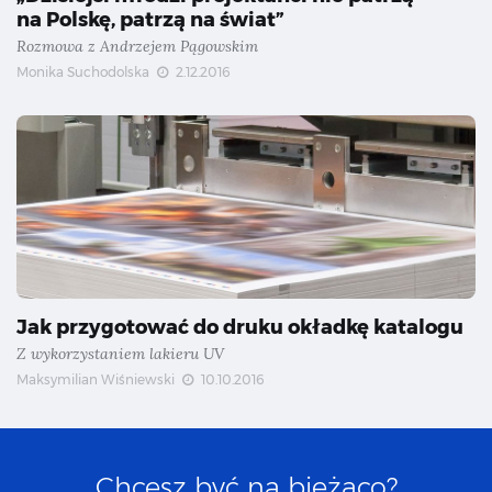
na Polskę, patrzą na świat”
Rozmowa z Andrzejem Pągowskim
Monika Suchodolska
2.12.2016
Jak przygotować do druku okładkę katalogu
Z wykorzystaniem lakieru UV
Maksymilian Wiśniewski
10.10.2016
Chcesz być na bieżąco?