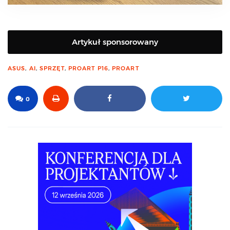
Artykuł sponsorowany
ASUS
,
AI
,
SPRZĘT
,
PROART P16
,
PROART
0