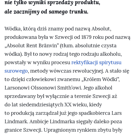
nie tylko wyniki sprzedaży produktu,
ale zacznijmy od samego trunku.
Wódka, którą dziś znamy pod nazwą Absolut,
produkowana była w Szwecji od 1879 roku pod nazwą
„Absolut Rent Bränvin” (tłum. absolutnie czysta
wódka). Był to nowy rodzaj tego rodzaju alkoholu,
powstały w wyniku procesu
rektyfikacji
spirytusu
surowego
, metody wówczas rewolucyjnej. A stało się
to dzięki człowiekowi zwanemu „Królem Wódki”,
Larsonowi Olssonowi Smith’owi. Jego alkohol
sprzedawany był wyłącznie a terenie Szwecji aż
do lat siedemdziesiątych XX wieku, kiedy
to produkcją zarządzał już jego spadkobierca Lars
Lindmark. Ambicje Lindmarka sięgały daleko poza
granice Szwecji. Upragnionym rynkiem zbytu były