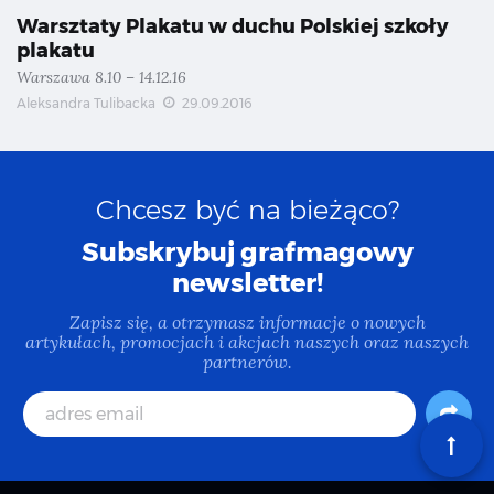
Warsztaty Plakatu w duchu Polskiej szkoły
plakatu
Warszawa 8.10 – 14.12.16
Aleksandra Tulibacka
29.09.2016
Chcesz być na bieżąco?
Subskrybuj grafmagowy
newsletter!
Zapisz się, a otrzymasz informacje o nowych
artykułach, promocjach i akcjach naszych oraz naszych
partnerów.