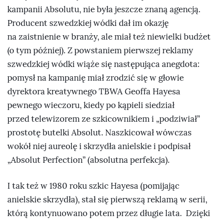
kampanii Absolutu, nie była jeszcze znaną agencją.
Producent szwedzkiej wódki dał im okazję
na zaistnienie w branży, ale miał też niewielki budżet
(o tym później). Z powstaniem pierwszej reklamy
szwedzkiej wódki wiąże się następująca anegdota:
pomysł na kampanię miał zrodzić się w głowie
dyrektora kreatywnego TBWA Geoffa Hayesa
pewnego wieczoru, kiedy po kąpieli siedział
przed telewizorem ze szkicownikiem i „podziwiał”
prostotę butelki Absolut. Naszkicował wówczas
wokół niej aureolę i skrzydła anielskie i podpisał
„Absolut Perfection” (absolutna perfekcja).
I tak też w 1980 roku szkic Hayesa (pomijając
anielskie skrzydła), stał się pierwszą reklamą w serii,
którą kontynuowano potem przez długie lata. Dzięki