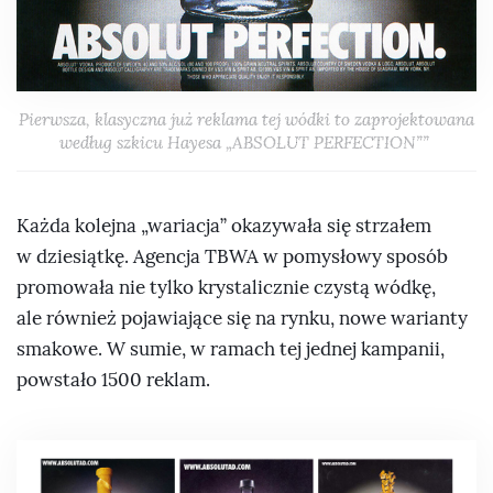
Pierwsza, klasyczna już reklama tej wódki to zaprojektowana
według szkicu Hayesa „ABSOLUT PERFECTION””
Każda kolejna „wariacja” okazywała się strzałem
w dziesiątkę. Agencja TBWA w pomysłowy sposób
promowała nie tylko krystalicznie czystą wódkę,
ale również pojawiające się na rynku, nowe warianty
smakowe. W sumie, w ramach tej jednej kampanii,
powstało 1500 reklam.