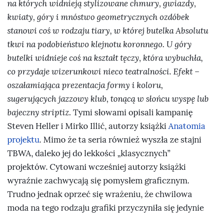
na których widnieją stylizowane chmury, gwiazdy,
kwiaty, góry i mnóstwo geometrycznych ozdóbek
stanowi coś w rodzaju tiary, w której butelka Absolutu
tkwi na podobieństwo klejnotu koronnego. U góry
butelki widnieje coś na kształt tęczy, która wybuchła,
co przydaje wizerunkowi nieco teatralności. Efekt –
oszałamiająca prezentacja formy i koloru,
sugerujących jazzowy klub, tonącą w słońcu wyspę lub
bajeczny striptiz.
Tymi słowami opisali kampanię
Steven Heller i Mirko Illić, autorzy książki
Anatomia
projektu
.
Mimo że ta seria również wyszła ze stajni
TBWA, daleko jej do lekkości „klasycznych”
projektów. Cytowani wcześniej autorzy książki
wyraźnie zachwycają się pomysłem graficznym.
Trudno jednak oprzeć się wrażeniu, że chwilowa
moda na tego rodzaju grafiki przyczyniła się jedynie